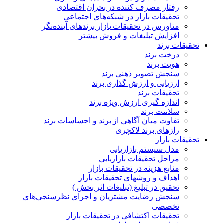
رفتار مصرف کننده در بحران اقتصادی
تحقیقات بازار در شبکه‌های اجتماعی
متاورس در تحقیقات بازار برندهای آینده‌نگر
افزایش تبلیغات و فروش بیشتر
تحقیقات برند
درخت برند
هویت برند
سنجش تصویر ذهنی برند
ارزیابی و ارزش گذاری برند
تحقیقات برند
اندازه گیری ارزش ویژه برند
سلامت برند
تفاوت میان آگاهی از برند و احساسات برند
رازهای برند لاکچری
تحقیقات بازار
مدل سیستم بازاریابی
مراحل تحقیقات بازاریابی
منابع هزینه در تحقیقات بازار
اهداف و روشهای تحقیقات بازار
تحقیق در تبلیغ (تبلیغات اثر بخش )
سنجش رضایت مشتریان و اجرای نظرسنجی‌های
تخصصی
تحقیقات اکتشافی در تحقیقات بازار