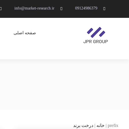
Ski
info@market-research.ir
09124986379
t
conten
صفحه اصلی
JPR GROUP ( پویا پردازش )
تحقیقات بازار و برند
prefix
|
خانه
|
درخت برند