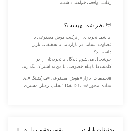
رقابتی واقعی خواهند داشت.
💬 نظر شما چیست؟
آیا شما تجربه‌ای از ترکیب هوش مصنوعی با
قضاوت انسانی در بازاریابی یا تحقیقات بازار
داشته‌اید؟
خوشحال می‌شوم دیدگاه یا تجربه‌تان را در
کامنت‌ها یا پیام خصوصی با من به اشتراک بگذارید.
#تحقیقات_بازار #هوش_مصنوعی #مارکتینگ #AI
#داده_محور #DataDriven #تحلیل_رفتار_مشتری
راهبری
تحقیقات بازار در
نقش تحقیق بازار در