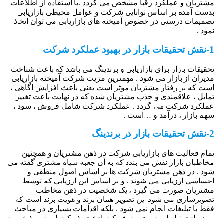
مشتریان و عملکرد رقبا مشخص می گردد .با استفاده از اطلاعات
بدست آمده بر اساس توانایی شرکت و عوامل محیطی بازاریابی
تصمیمات درستی در خصوص آمیخته های بازاریابی می توان اتخاذ
نمود .
1-نقش تحقیقات بازار در بهبود عملکرد شرکت
تحقیقات بازار برای بازاریابی و برندینگ می باشد که باعث شناخت
مدیران از بازار می شود . مهمترین مزیت شرکت آمیخته بازاریابی
است که بر رفتار مشتریان موثر است یعنی باعث افزایش اگاهی ،
تمایل ، علاقمندی و جذب مشتریان شده که در نهایت باعث تغییر
عملکرد شرکت می گردد . عملکرد شرکت شامل فروش ، سود ،
سهم بازار ، درآمد و …است .
2-نقش تحقیقات بازار در برندینگ
تمام فعالیت های بازاریابی شرکت در ذهن مشتریان و همچنین
مخاطبان بازار نقش می بندد که به آن جعبه سیاه مشتری گفته می
شود . در ذهن مشتریان شرکت ها بر اساس اصول منطقی و
احساسی ارزیابی می شوند . و بر اساس این ارزیابی که توسط
مشتریان صورت می گیرد ، یک شخصیت در ذهن مخاطب
تصویرسازی می شود این تصویر همان برند و هویت برند است که
فقط با تبلیغات انجام نمی شود . بلکه اقدامات بسیاری در مباحث
برندسازی نیاز است . هویت شرکت ادعای شرکت است و شخصیت