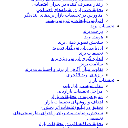
رفتار مصرف کننده در بحران اقتصادی
تحقیقات بازار در شبکه‌های اجتماعی
متاورس در تحقیقات بازار برندهای آینده‌نگر
افزایش تبلیغات و فروش بیشتر
تحقیقات برند
درخت برند
هویت برند
سنجش تصویر ذهنی برند
ارزیابی و ارزش گذاری برند
تحقیقات برند
اندازه گیری ارزش ویژه برند
سلامت برند
تفاوت میان آگاهی از برند و احساسات برند
رازهای برند لاکچری
تحقیقات بازار
مدل سیستم بازاریابی
مراحل تحقیقات بازاریابی
منابع هزینه در تحقیقات بازار
اهداف و روشهای تحقیقات بازار
تحقیق در تبلیغ (تبلیغات اثر بخش )
سنجش رضایت مشتریان و اجرای نظرسنجی‌های
تخصصی
تحقیقات اکتشافی در تحقیقات بازار