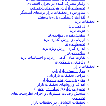
رفتار مصرف کننده در بحران اقتصادی
تحقیقات بازار در شبکه‌های اجتماعی
متاورس در تحقیقات بازار برندهای آینده‌نگر
افزایش تبلیغات و فروش بیشتر
تحقیقات برند
درخت برند
هویت برند
سنجش تصویر ذهنی برند
ارزیابی و ارزش گذاری برند
تحقیقات برند
اندازه گیری ارزش ویژه برند
سلامت برند
تفاوت میان آگاهی از برند و احساسات برند
رازهای برند لاکچری
تحقیقات بازار
مدل سیستم بازاریابی
مراحل تحقیقات بازاریابی
منابع هزینه در تحقیقات بازار
اهداف و روشهای تحقیقات بازار
تحقیق در تبلیغ (تبلیغات اثر بخش )
سنجش رضایت مشتریان و اجرای نظرسنجی‌های
تخصصی
تحقیقات اکتشافی در تحقیقات بازار