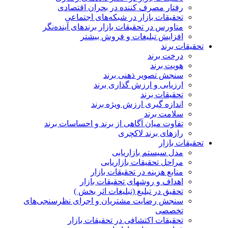
رفتار مصرف کننده در بحران اقتصادی
تحقیقات بازار در شبکه‌های اجتماعی
متاورس در تحقیقات بازار برندهای آینده‌نگر
افزایش تبلیغات و فروش بیشتر
تحقیقات برند
درخت برند
هویت برند
سنجش تصویر ذهنی برند
ارزیابی و ارزش گذاری برند
تحقیقات برند
اندازه گیری ارزش ویژه برند
سلامت برند
تفاوت میان آگاهی از برند و احساسات برند
رازهای برند لاکچری
تحقیقات بازار
مدل سیستم بازاریابی
مراحل تحقیقات بازاریابی
منابع هزینه در تحقیقات بازار
اهداف و روشهای تحقیقات بازار
تحقیق در تبلیغ (تبلیغات اثر بخش )
سنجش رضایت مشتریان و اجرای نظرسنجی‌های
تخصصی
تحقیقات اکتشافی در تحقیقات بازار