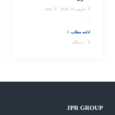
مارس 16, 2020
amir
…
گام
ادامه مطلب
های
برای
۱ دیدگاه
چهارگانه
گام
های
برند
چهارگانه
برند
سازی
سازی
JPR GROUP