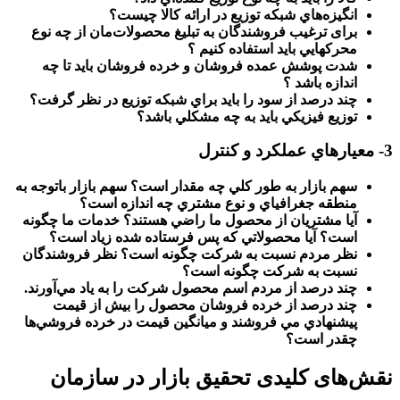
انگيزه‌هاي شبكه توزيع در ارائه كالا چيست؟
برای ترغيب فروشندگان به تبليغ محصولات‌مان از چه نوع
محركهايي بايد استفاده كنيم ؟
شدت پوشش عمده فروشان و خرده فروشان بايد تا چه
اندازه باشد ؟
چند درصد از سود را بايد براي شبكه توزيع در نظر گرفت؟
توزيع فيزيكي بايد به چه مشكلي باشد؟
3- معيارهاي عملكرد و كنترل
سهم بازار به طور كلي چه مقدار است؟ سهم بازار باتوجه به
منطقه جغرافياي و نوع مشتري چه اندازه است؟
آيا مشتريان از محصول ما راضي هستند؟ خدمات ما چگونه
است؟ آيا محصولاتي كه پس فرستاده شده زياد است؟
نظر مردم نسبت به شركت چگونه است؟ نظر فروشندگان
نسبت به شركت چگونه است؟
چند درصد از مردم اسم محصول شركت را به ياد مي‌آورند
.
چند درصد از خرده فروشان محصول را بيش از قيمت
پيشنهادي مي فروشند و ميانگين قيمت در خرده فروشي‌ها
چقدر است؟
نقش‌های کلیدی تحقیق بازار در سازمان