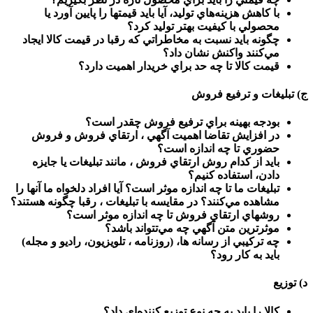
با كاهش هزينه‌هاي توليد، آيا بايد قيمتها را پايين آورد يا
محصولي با كيفيت بهتر توليد كرد؟
چگونه بايد نسبت به مخاطراتي كه رقبا در قيمت كالا ايجاد
مي‌كنند واكنش نشان داد؟
قيمت كالا تا چه حد براي خريدار اهميت دارد؟
ج) تبليغات و ترفيع فروش
بودجه بهينه براي ترفيع فروش چقدر است؟
در افزايش تقاضا اهميت آگهي ، ارتقاي فروش و فروش
حضوري تا چه اندازه است؟
بايد از كدام روش ارتقاي فروش ، مانند تبليغات يا جايزه
دادن، استفاده كنيم؟
تبليغات ما تا چه اندازه موثر است؟ آيا افراد دلخواه ما آنها را
مشاهده مي‌كنند؟ در مقايسه با تبليغات ، رقبا چگونه هستند؟
روشهاي ارتقاي فروش تا چه اندازه موثر است؟
موثرترين متن آگهي چه مي‌تتواند باشد؟
چه تركيبي از رسانه ها، (روزنامه ، تلويزيون، راديو و مجله)
بايد به كار رود؟
د) توزيع
كالا را بايد به چه نوع توزيع كننده‌اي داد؟