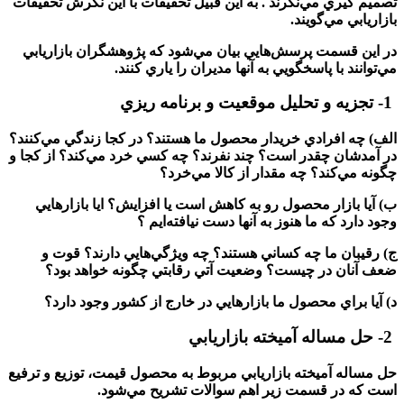
تصميم گيري مي‌نگرند . به اين قبيل تحقيقات با اين نگرش تحقيقات
بازاريابي مي‌گويند
.
در اين قسمت پرسش‌هايي بيان مي‌شود كه پژوهشگران بازاريابي
مي‌توانند با پاسخگويي به آنها مديران را ياري كنند
.
1-
تجزيه و تحليل موقعيت و برنامه ريزي
الف) چه افرادي خريدار محصول ما هستند؟ در كجا زندگي مي‌كنند؟
در آمدشان چقدر است؟ چند نفرند؟ چه كسي خرد مي‌كند؟ از كجا و
چگونه مي‌كند؟ چه مقدار از كالا مي‌خرد؟
ب) آيا بازار محصول رو به كاهش است يا افزايش؟ ايا بازارهايي
وجود دارد كه ما هنوز به آنها دست نيافته‌ايم ؟
ج) رقيبان ما چه كساني هستند؟ چه ويژگي‌هايي دارند؟ قوت و
ضعف آنان در چيست؟ وضعيت آتي رقابتي چگونه خواهد بود؟
د) آيا براي محصول ما بازارهايي در خارج از كشور وجود دارد؟
2-
حل مساله آميخته بازاريابي
حل مساله آميخته بازاريابي مربوط به محصول قيمت، توزيع و ترفيع
است كه در قسمت زير اهم سوالات تشريح مي‌شود
.