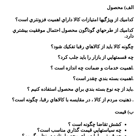
الف) محصول
كداميك از ويژگيها امتيازات كالا داراي اهميت فزونتري است؟
كداميك از طرحهاي گوناگون محصول احتمال موفقيت بيشتري
دارد
.
چگونه كالا بايد از كالاهاي رقبا تفكيك شود؟
چه قسمتهايي از بازار را بايد جلب كرد؟
.
اهميت خدمات و ضمانت چه اندازه است ؟
.
اهميت بسته بندي چقدر است؟
.
بايد از چه نوع بسته بندي براي محصول استفاده كنيم ؟
.
ذهنيت مردم از كالا ، در مقايسه با كالاهاي رقبا، چگونه است؟
ب) قيمت
كشش تقاضا چگونه است ؟
چه سياستهايي قيمت گذاري مناسب است؟
چه قيمتي را بايد براي محصول تازه در نظر بگيريم؟