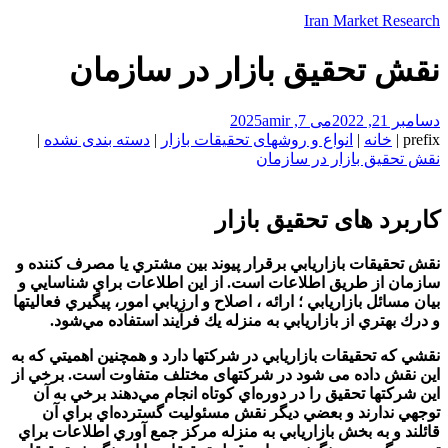
Iran Market Research
نقش تحقیق بازار در سازمان
دسامبر 21, 2022
می 7, 2025
amir
prefix
|
خانه
|
انواع و روشهای تحقیقات بازار
|
دسته بندی نشده
|
نقش تحقیق بازار در سازمان
کاربرد های تحقیق بازار
نقش تحقيقات بازاريابي برقرار پيوند بين مشتري يا مصرف كننده و
سازمان از طريق اطلاعات است. از اين اطلاعات براي شناسايي و
بيان مسائل بازاريابي ؛ ارائه ، اصلاح و ارزيابي امور، پيگيري فعاليتها
و درك بهتري از بازاريابي به منزله يك فرآيند استفاده مي‌شود
.
نقشي كه تحقيقات بازاريابي در شرکتها دارد و همچنين اهميتي كه به
اين نقش داده می شود در شرکتهای مختلف متفاوت است. برخي از
اين شرکتها تحقيق را در دوره‌اي كوتاه انجام مي‌دهند برخي به آن
توجهي ندارند و بعضي ديگر نقش مسئوليت گسترده‌اي براي آن
قائلند و به بخش بازاريابي به منزله مركز جمع آوري اطلاعات براي