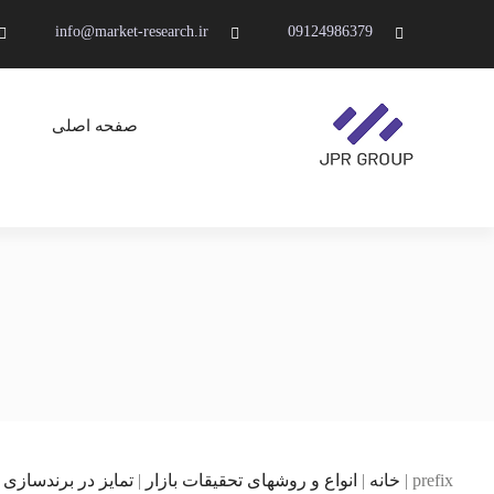
Ski
info@market-research.ir
09124986379
t
conten
صفحه اصلی
JPR GROUP ( پویا پردازش )
تحقیقات بازار و برند
prefix
|
خانه
|
انواع و روشهای تحقیقات بازار
|
تمایز در برندسازی