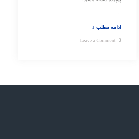
…
رازهای
ادامه مطلب
برند
on
Leave a Comment
لاکچری
رازهای
برند
لاکچری