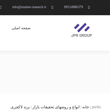
Ski
info@market-research.ir
09124986379
t
conten
صفحه اصلی
JPR GROUP ( پویا پردازش )
تحقیقات بازار و برند
prefix
|
خانه
|
انواع و روشهای تحقیقات بازار
|
برند لاکچری