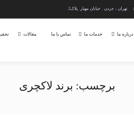
تهران ، جردن . خیابان مهیار .پلاک2
درباره ما
خدمات ما
تماس با ما
مقالات
تحقیق
برچسب:
برند لاکچری