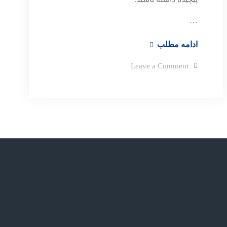
…
رازهای
ادامه مطلب
برند
on
Leave a Comment
لاکچری
رازهای
برند
لاکچری