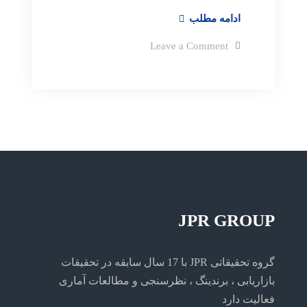
هوش
ادامه مطلب
مصنوعی
on
Leave a Comment
و
هوش
مصنوعی
آینده
و
تحقیقات
آینده
تحقیقات
بازار
بازار
JPR GROUP
گروه تحقیقاتی JPR با 17 سال سابقه در تحقیقات
بازاریابی ، برندینگ ، نظرسنجی و مطالعات آماری
فعالیت دارد