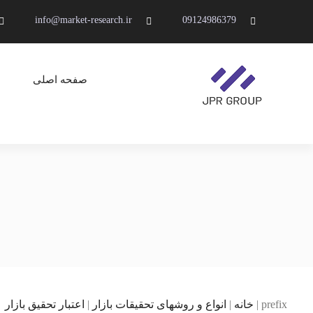
Ski
info@market-research.ir
09124986379
t
conten
صفحه اصلی
JPR GROUP ( پویا پردازش )
تحقیقات بازار و برند
prefix
|
خانه
|
انواع و روشهای تحقیقات بازار
|
اعتبار تحقیق بازار