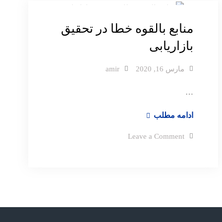
منابع بالقوه خطا در تحقیق
بازاریابی
مارس 16, 2020
amir
…
منابع
ادامه مطلب
بالقوه
on
Leave a Comment
خطا
منابع
بالقوه
در
خطا
در
تحقیق
تحقیق
بازاریابی
بازاریابی