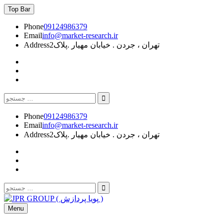
Skip
Top Bar
to
content
Phone
09124986379
Email
info@market-research.ir
تهران ، جردن . خیابان مهیار .پلاک2
Address
facebook
Instagram
JPR
GROUP
Search
for:
Phone
09124986379
Email
info@market-research.ir
تهران ، جردن . خیابان مهیار .پلاک2
Address
facebook
Instagram
JPR
GROUP
Search
Search
for:
Menu
JPR GROUP ( پویا پردازش )
تحقیقات بازار و برند